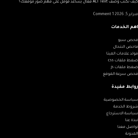
كيف تكتب وصف ALT Text فعال يساعد قوقل على فهم صور موقعك؟
فبراير 5, 2026
1 Comment
اهم الخدمات
فحص سيو
فاحص النتحال
مولد علامات الميتا
ضغط ملفات css
ضغط ملفات js
فحص سرعة الموقع
روابط مفيدة
سياسة الخصوصية
شروط الخدمة
سياسة الاسترجاع
نبذة عنا
تواصل معنا
المدونة