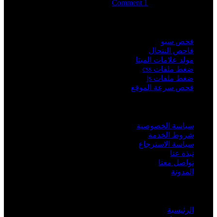
فبراير 5, 2026
1 Comment
اهم الخدمات
فحص سيو
فاحص النتحال
مولد علامات الميتا
ضغط ملفات css
ضغط ملفات js
فحص سرعة الموقع
روابط مفيدة
سياسة الخصوصية
شروط الخدمة
سياسة الاسترجاع
نبذة عنا
تواصل معنا
المدونة
خريطة الموقع
الرئيسية