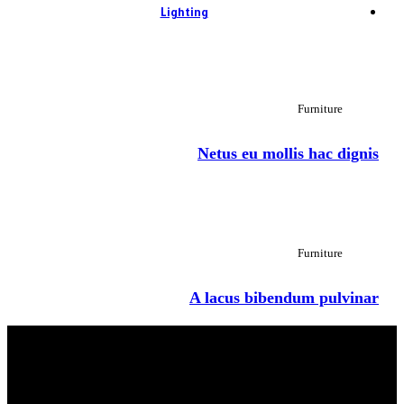
Lighting
View Large
Furniture
Netus eu mollis hac dignis
View Large
Furniture
A lacus bibendum pulvinar
عالم السيو بالعربي في مكان واحد